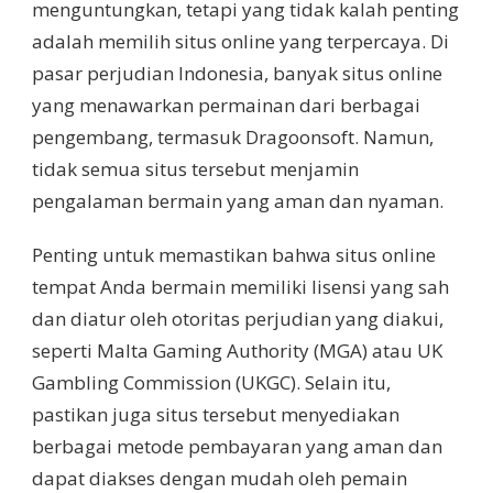
menguntungkan, tetapi yang tidak kalah penting
adalah memilih situs online yang terpercaya. Di
pasar perjudian Indonesia, banyak situs online
yang menawarkan permainan dari berbagai
pengembang, termasuk Dragoonsoft. Namun,
tidak semua situs tersebut menjamin
pengalaman bermain yang aman dan nyaman.
Penting untuk memastikan bahwa situs online
tempat Anda bermain memiliki lisensi yang sah
dan diatur oleh otoritas perjudian yang diakui,
seperti Malta Gaming Authority (MGA) atau UK
Gambling Commission (UKGC). Selain itu,
pastikan juga situs tersebut menyediakan
berbagai metode pembayaran yang aman dan
dapat diakses dengan mudah oleh pemain