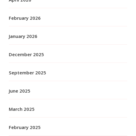
February 2026
January 2026
December 2025
September 2025
June 2025
March 2025
February 2025