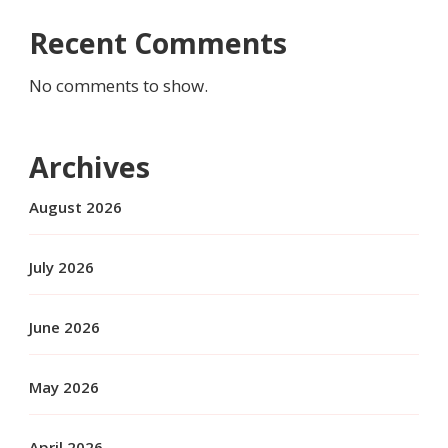
Recent Comments
No comments to show.
Archives
August 2026
July 2026
June 2026
May 2026
April 2026