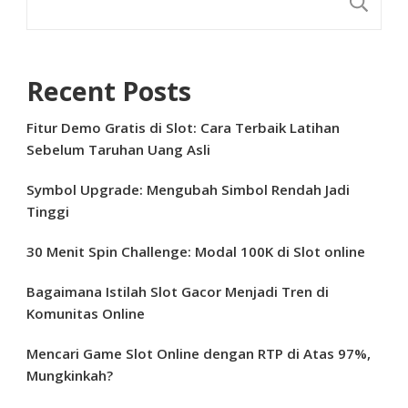
S
Recent Posts
Fitur Demo Gratis di Slot: Cara Terbaik Latihan
Sebelum Taruhan Uang Asli
Symbol Upgrade: Mengubah Simbol Rendah Jadi
Tinggi
30 Menit Spin Challenge: Modal 100K di Slot online
Bagaimana Istilah Slot Gacor Menjadi Tren di
Komunitas Online
Mencari Game Slot Online dengan RTP di Atas 97%,
Mungkinkah?