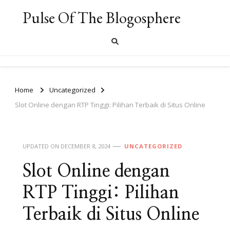
Pulse Of The Blogosphere
Home
Uncategorized
Slot Online dengan RTP Tinggi: Pilihan Terbaik di Situs Online
UPDATED ON
DECEMBER 8, 2024
UNCATEGORIZED
Slot Online dengan
RTP Tinggi: Pilihan
Terbaik di Situs Online