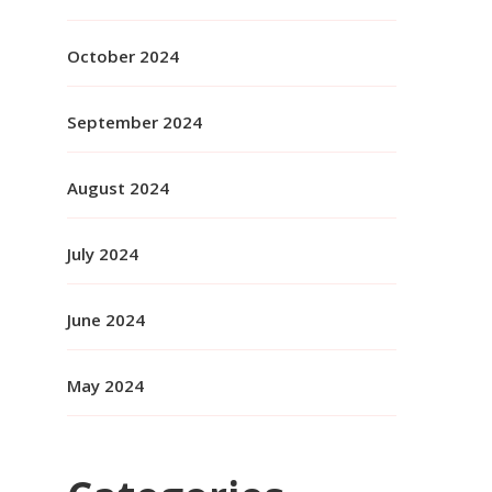
October 2024
September 2024
August 2024
July 2024
June 2024
May 2024