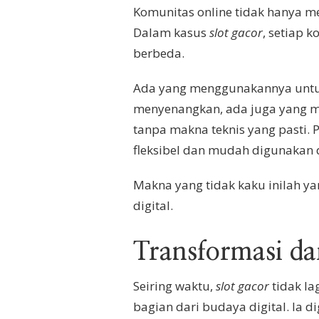
Komunitas online tidak hanya m
Dalam kasus
slot gacor
, setiap k
berbeda.
Ada yang menggunakannya unt
menyenangkan, ada juga yang m
tanpa makna teknis yang pasti. 
fleksibel dan mudah digunakan 
Makna yang tidak kaku inilah ya
digital.
Transformasi dar
Seiring waktu,
slot gacor
tidak la
bagian dari budaya digital. Ia 