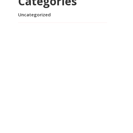
Categories
Uncategorized