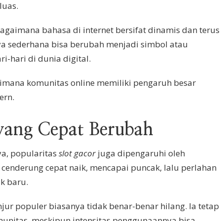
luas.
gaimana bahasa di internet bersifat dinamis dan terus
ya sederhana bisa berubah menjadi simbol atau
i-hari di dunia digital.
imana komunitas online memiliki pengaruh besar
rn.
yang Cepat Berubah
nya, popularitas
slot gacor
juga dipengaruhi oleh
t cenderung cepat naik, mencapai puncak, lalu perlahan
k baru.
jur populer biasanya tidak benar-benar hilang. Ia tetap
unitas, meskipun intensitas penggunaannya bisa