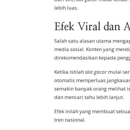
lebih luas.
Efek Viral dan 
Salah satu alasan utama mengapa
media sosial. Konten yang menda
direkomendasikan kepada pengg
Ketika istilah
slot gacor
mulai ser
otomatis memperluas jangkauann
semakin banyak orang melihat is
dan mencari tahu lebih lanjut.
Efek inilah yang membuat sebuah
tren nasional.