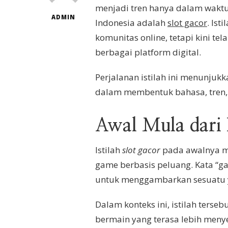
menjadi tren hanya dalam waktu 
ADMIN
Indonesia adalah
slot gacor
. Ist
komunitas online, tetapi kini te
berbagai platform digital.
Perjalanan istilah ini menunjuk
dalam membentuk bahasa, tren, 
Awal Mula dari
Istilah
slot gacor
pada awalnya mu
game berbasis peluang. Kata “g
untuk menggambarkan sesuatu ya
Dalam konteks ini, istilah ter
bermain yang terasa lebih menye