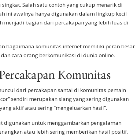
singkat. Salah satu contoh yang cukup menarik di
ilah ini awalnya hanya digunakan dalam lingkup kecil
lah menjadi bagian dari percakapan yang lebih luas di
kan bagaimana komunitas internet memiliki peran besar
dan cara orang berkomunikasi di dunia online.
 Percakapan Komunitas
ncul dari percakapan santai di komunitas pemain
acor” sendiri merupakan slang yang sering digunakan
ng aktif atau sering “mengeluarkan hasil”.
sebut digunakan untuk menggambarkan pengalaman
nangkan atau lebih sering memberikan hasil positif.