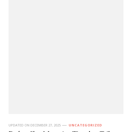
UPDATED ON
DECEMBER 27, 2025
UNCATEGORIZED