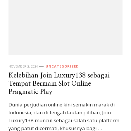
NOVEMBER 2, 2024
UNCATEGORIZED
Kelebihan Join Luxury138 sebagai
Tempat Bermain Slot Online
Pragmatic Play
Dunia perjudian online kini semakin marak di
Indonesia, dan di tengah lautan pilihan, Join
Luxury138 muncul sebagai salah satu platform
yang patut dicermati, khususnya bagi …