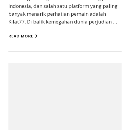
Indonesia, dan salah satu platform yang paling
banyak menarik perhatian pemain adalah
Kilat77. Di balik kemegahan dunia perjudian …
READ MORE