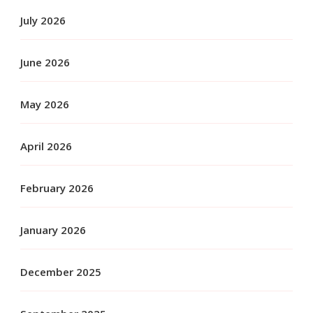
July 2026
June 2026
May 2026
April 2026
February 2026
January 2026
December 2025