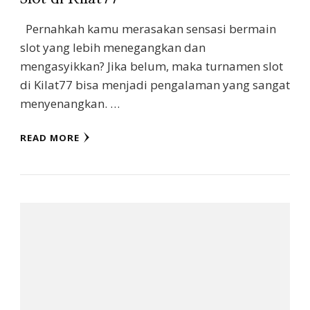
Pernahkah kamu merasakan sensasi bermain
slot yang lebih menegangkan dan
mengasyikkan? Jika belum, maka turnamen slot
di Kilat77 bisa menjadi pengalaman yang sangat
menyenangkan. …
READ MORE