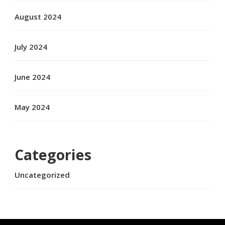
August 2024
July 2024
June 2024
May 2024
Categories
Uncategorized