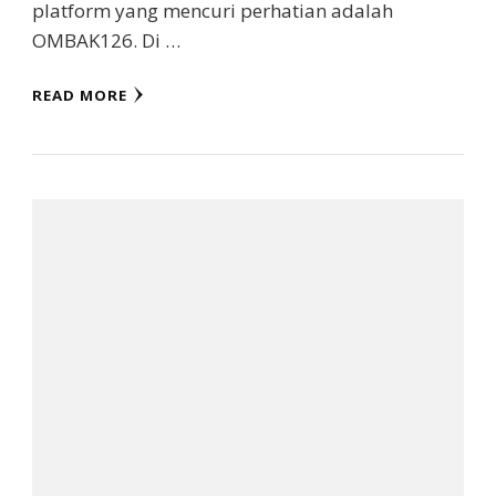
platform yang mencuri perhatian adalah
OMBAK126. Di …
READ MORE