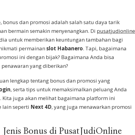
, bonus dan promosi adalah salah satu daya tarik
an bermain semakin menyenangkan. Di
pusatjudionline
rsedia untuk memberikan keuntungan tambahan bagi
enikmati permainan
slot Habanero
. Tapi, bagaimana
romosi ini dengan bijak? Bagaimana Anda bisa
p penawaran yang diberikan?
uan lengkap tentang bonus dan promosi yang
login
, serta tips untuk memaksimalkan peluang Anda
 Kita juga akan melihat bagaimana platform ini
 lain seperti
Next 4D
, yang juga menawarkan promosi
Jenis Bonus di PusatJudiOnline