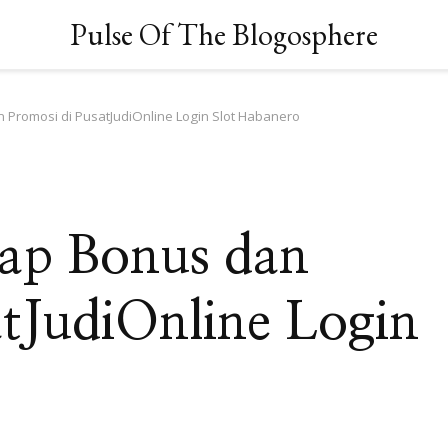
Pulse Of The Blogosphere
Promosi di PusatJudiOnline Login Slot Habanero
ap Bonus dan
atJudiOnline Login