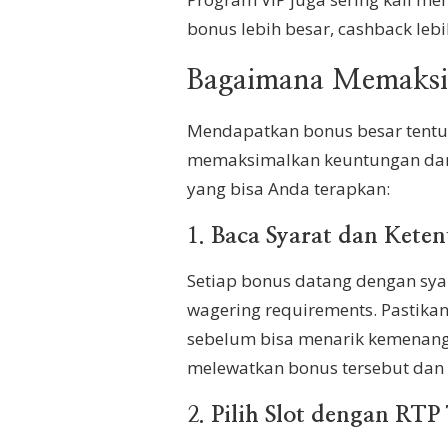
bonus lebih besar, cashback lebi
Bagaimana Memaksi
Mendapatkan bonus besar tentu 
memaksimalkan keuntungan dari 
yang bisa Anda terapkan:
1.
Baca Syarat dan Kete
Setiap bonus datang dengan syar
wagering requirements. Pastik
sebelum bisa menarik kemenangan
melewatkan bonus tersebut dan 
2.
Pilih Slot dengan RTP