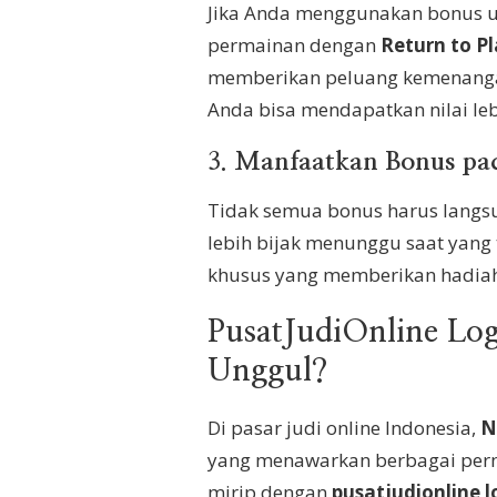
Jika Anda menggunakan bonus un
permainan dengan
Return to Pl
memberikan peluang kemenangan
Anda bisa mendapatkan nilai leb
3.
Manfaatkan Bonus pa
Tidak semua bonus harus langs
lebih bijak menunggu saat yang 
khusus yang memberikan hadiah 
PusatJudiOnline Log
Unggul?
Di pasar judi online Indonesia,
N
yang menawarkan berbagai per
mirip dengan
pusatjudionline l