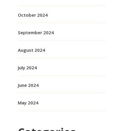
October 2024
September 2024
August 2024
July 2024
June 2024
May 2024