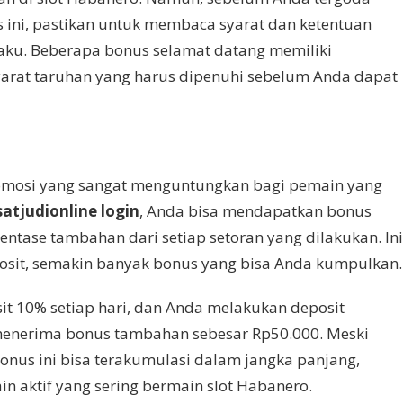
ini, pastikan untuk membaca syarat dan ketentuan
laku. Beberapa bonus selamat datang memiliki
arat taruhan yang harus dipenuhi sebelum Anda dapat
romosi yang sangat menguntungkan bagi pemain yang
atjudionline login
, Anda bisa mendapatkan bonus
entase tambahan dari setiap setoran yang dilakukan. Ini
posit, semakin banyak bonus yang bisa Anda kumpulkan.
it 10% setiap hari, dan Anda melakukan deposit
menerima bonus tambahan sebesar Rp50.000. Meski
bonus ini bisa terakumulasi dalam jangka panjang,
n aktif yang sering bermain slot Habanero.