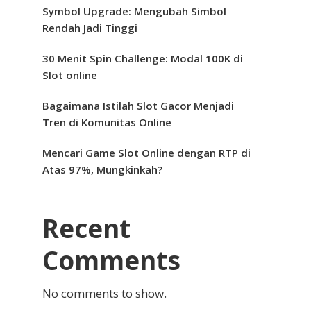
Symbol Upgrade: Mengubah Simbol
Rendah Jadi Tinggi
30 Menit Spin Challenge: Modal 100K di
Slot online
Bagaimana Istilah Slot Gacor Menjadi
Tren di Komunitas Online
Mencari Game Slot Online dengan RTP di
Atas 97%, Mungkinkah?
Recent
Comments
No comments to show.