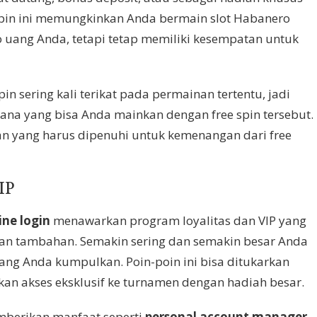
 spin ini memungkinkan Anda bermain slot Habanero
uang Anda, tetapi tetap memiliki kesempatan untuk
pin sering kali terikat pada permainan tertentu, jadi
ana yang bisa Anda mainkan dengan free spin tersebut.
an yang harus dipenuhi untuk kemenangan dari free
IP
ine login
menawarkan program loyalitas dan VIP yang
n tambahan. Semakin sering dan semakin besar Anda
ang Anda kumpulkan. Poin-poin ini bisa ditukarkan
kan akses eksklusif ke turnamen dengan hadiah besar.
emberikan manfaat seperti
personal account manager
,