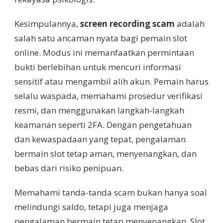
Kesimpulannya,
screen recording scam
adalah
salah satu ancaman nyata bagi pemain slot
online. Modus ini memanfaatkan permintaan
bukti berlebihan untuk mencuri informasi
sensitif atau mengambil alih akun. Pemain harus
selalu waspada, memahami prosedur verifikasi
resmi, dan menggunakan langkah-langkah
keamanan seperti 2FA. Dengan pengetahuan
dan kewaspadaan yang tepat, pengalaman
bermain slot tetap aman, menyenangkan, dan
bebas dari risiko penipuan.
Memahami tanda-tanda scam bukan hanya soal
melindungi saldo, tetapi juga menjaga
pengalaman bermain tetap menyenangkan. Slot