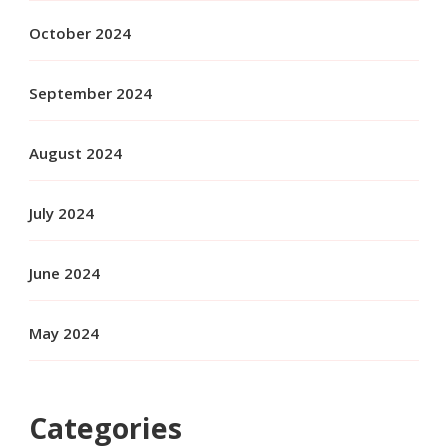
October 2024
September 2024
August 2024
July 2024
June 2024
May 2024
Categories