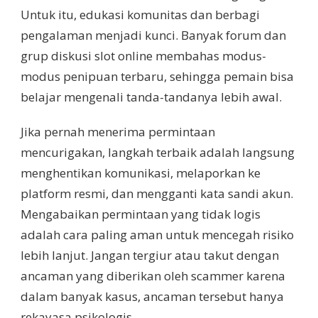
Untuk itu, edukasi komunitas dan berbagi
pengalaman menjadi kunci. Banyak forum dan
grup diskusi slot online membahas modus-
modus penipuan terbaru, sehingga pemain bisa
belajar mengenali tanda-tandanya lebih awal.
Jika pernah menerima permintaan
mencurigakan, langkah terbaik adalah langsung
menghentikan komunikasi, melaporkan ke
platform resmi, dan mengganti kata sandi akun.
Mengabaikan permintaan yang tidak logis
adalah cara paling aman untuk mencegah risiko
lebih lanjut. Jangan tergiur atau takut dengan
ancaman yang diberikan oleh scammer karena
dalam banyak kasus, ancaman tersebut hanya
rekayasa psikologis.