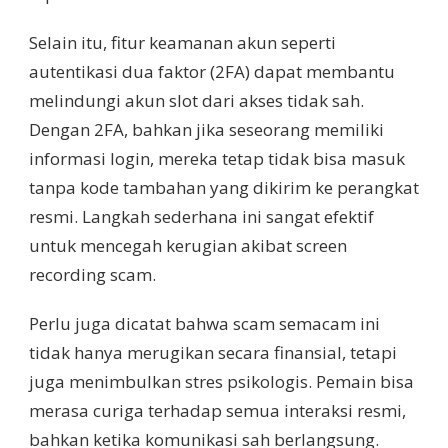
Selain itu, fitur keamanan akun seperti
autentikasi dua faktor (2FA) dapat membantu
melindungi akun slot dari akses tidak sah.
Dengan 2FA, bahkan jika seseorang memiliki
informasi login, mereka tetap tidak bisa masuk
tanpa kode tambahan yang dikirim ke perangkat
resmi. Langkah sederhana ini sangat efektif
untuk mencegah kerugian akibat screen
recording scam.
Perlu juga dicatat bahwa scam semacam ini
tidak hanya merugikan secara finansial, tetapi
juga menimbulkan stres psikologis. Pemain bisa
merasa curiga terhadap semua interaksi resmi,
bahkan ketika komunikasi sah berlangsung.