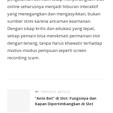
online seharusnya menjadi hiburan interaktif
yang menegangkan dan mengasyikkan, bukan
sumber stres karena ancaman keamanan.
Dengan sikap kritis dan edukasi yang tepat,
setiap pemain bisa menikmati permainan slot
dengan tenang, tanpa harus khawatir terhadap
modus-modus penipuan seperti screen
recording scam.
PREVIOUS ARTICLE
“Ante Bet” di Slot: Fungsinya dan
Kapan Dipertimbangkan di Slot