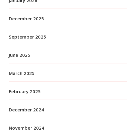
January 2026
December 2025
September 2025
June 2025
March 2025
February 2025
December 2024
November 2024