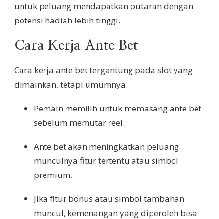
untuk peluang mendapatkan putaran dengan
potensi hadiah lebih tinggi.
Cara Kerja Ante Bet
Cara kerja ante bet tergantung pada slot yang
dimainkan, tetapi umumnya:
Pemain memilih untuk memasang ante bet
sebelum memutar reel.
Ante bet akan meningkatkan peluang
munculnya fitur tertentu atau simbol
premium.
Jika fitur bonus atau simbol tambahan
muncul, kemenangan yang diperoleh bisa