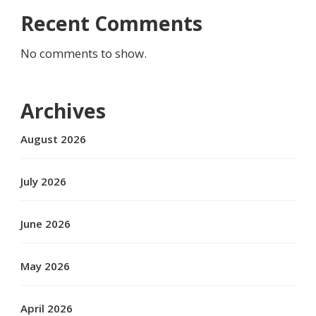
Recent Comments
No comments to show.
Archives
August 2026
July 2026
June 2026
May 2026
April 2026