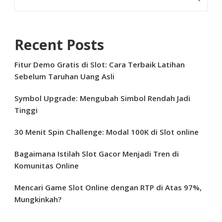
Recent Posts
Fitur Demo Gratis di Slot: Cara Terbaik Latihan
Sebelum Taruhan Uang Asli
Symbol Upgrade: Mengubah Simbol Rendah Jadi
Tinggi
30 Menit Spin Challenge: Modal 100K di Slot online
Bagaimana Istilah Slot Gacor Menjadi Tren di
Komunitas Online
Mencari Game Slot Online dengan RTP di Atas 97%,
Mungkinkah?