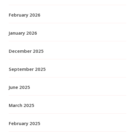
February 2026
January 2026
December 2025
September 2025
June 2025
March 2025
February 2025