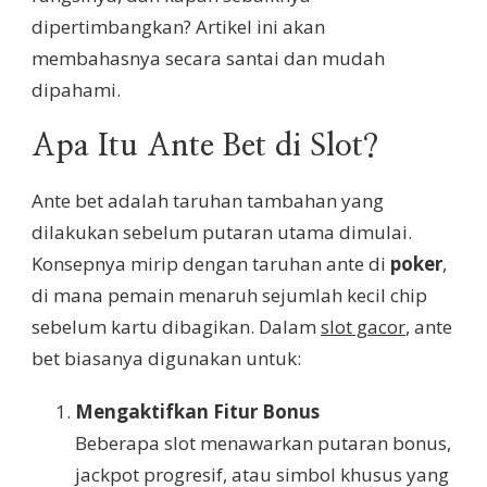
dipertimbangkan? Artikel ini akan
membahasnya secara santai dan mudah
dipahami.
Apa Itu Ante Bet di Slot?
Ante bet adalah taruhan tambahan yang
dilakukan sebelum putaran utama dimulai.
Konsepnya mirip dengan taruhan ante di
poker
,
di mana pemain menaruh sejumlah kecil chip
sebelum kartu dibagikan. Dalam
slot gacor
, ante
bet biasanya digunakan untuk:
Mengaktifkan Fitur Bonus
Beberapa slot menawarkan putaran bonus,
jackpot progresif, atau simbol khusus yang