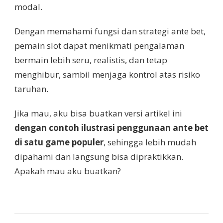
modal.
Dengan memahami fungsi dan strategi ante bet,
pemain slot dapat menikmati pengalaman
bermain lebih seru, realistis, dan tetap
menghibur, sambil menjaga kontrol atas risiko
taruhan.
Jika mau, aku bisa buatkan versi artikel ini
dengan contoh ilustrasi penggunaan ante bet
di satu game populer
, sehingga lebih mudah
dipahami dan langsung bisa dipraktikkan.
Apakah mau aku buatkan?