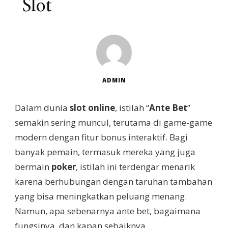
Slot
ADMIN
Dalam dunia
slot online
, istilah “
Ante Bet
”
semakin sering muncul, terutama di game-game
modern dengan fitur bonus interaktif. Bagi
banyak pemain, termasuk mereka yang juga
bermain
poker
, istilah ini terdengar menarik
karena berhubungan dengan taruhan tambahan
yang bisa meningkatkan peluang menang.
Namun, apa sebenarnya ante bet, bagaimana
fungsinya, dan kapan sebaiknya