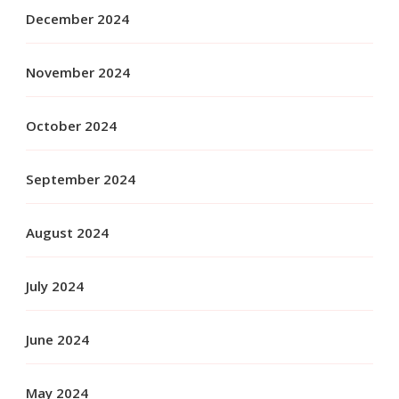
December 2024
November 2024
October 2024
September 2024
August 2024
July 2024
June 2024
May 2024