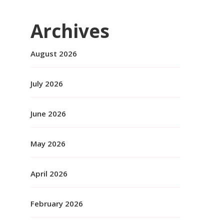
Archives
August 2026
July 2026
June 2026
May 2026
April 2026
February 2026