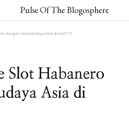
Pulse Of The Blogosphere
ro dengan Tema Budaya Asia di Kilat777
 Slot Habanero
daya Asia di