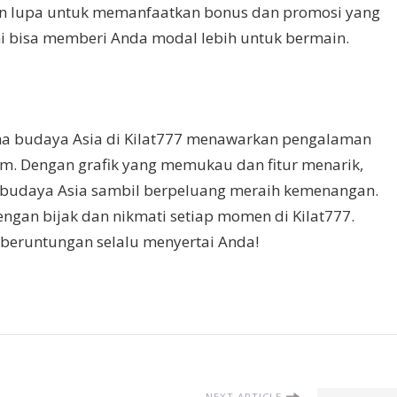
an lupa untuk memanfaatkan bonus dan promosi yang
Ini bisa memberi Anda modal lebih untuk bermain.
a budaya Asia di Kilat777 menawarkan pengalaman
m. Dengan grafik yang memukau dan fitur menarik,
 budaya Asia sambil berpeluang meraih kemenangan.
engan bijak dan nikmati setiap momen di Kilat777.
beruntungan selalu menyertai Anda!
NEXT ARTICLE