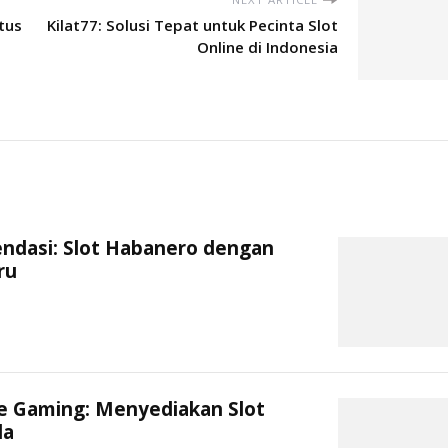
tus
Kilat77: Solusi Tepat untuk Pecinta Slot
Online di Indonesia
ndasi: Slot Habanero dengan
ru
e Gaming: Menyediakan Slot
da