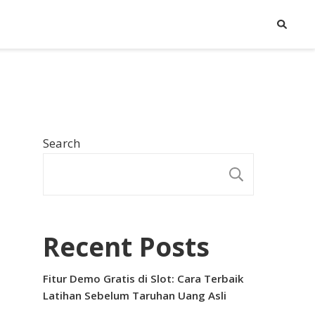
Search
SEARCH
Recent Posts
Fitur Demo Gratis di Slot: Cara Terbaik
Latihan Sebelum Taruhan Uang Asli