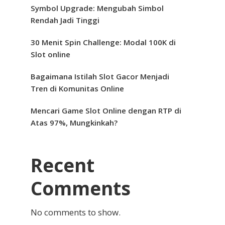
Symbol Upgrade: Mengubah Simbol
Rendah Jadi Tinggi
30 Menit Spin Challenge: Modal 100K di
Slot online
Bagaimana Istilah Slot Gacor Menjadi
Tren di Komunitas Online
Mencari Game Slot Online dengan RTP di
Atas 97%, Mungkinkah?
Recent
Comments
No comments to show.