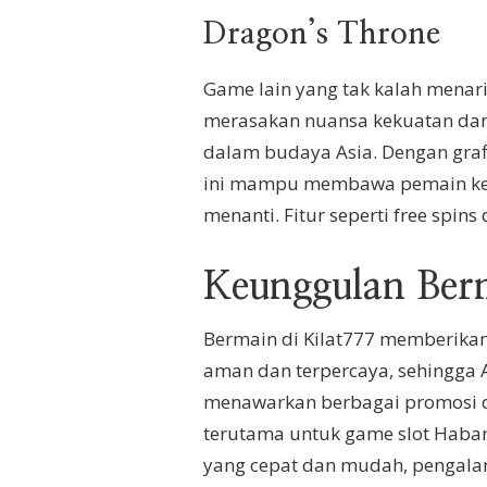
Dragon’s Throne
Game lain yang tak kalah menari
merasakan nuansa kekuatan dan
dalam budaya Asia. Dengan gra
ini mampu membawa pemain ke 
menanti. Fitur seperti free spi
Keunggulan Berm
Bermain di Kilat777 memberikan
aman dan terpercaya, sehingga A
menawarkan berbagai promosi d
terutama untuk game slot Haba
yang cepat dan mudah, pengala