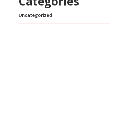
Categories
Uncategorized