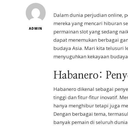
Dalam dunia perjudian online, 
mereka yang mencari hiburan se
ADMIN
permainan slot yang sedang nai
dapat menemukan berbagai game
budaya Asia. Mari kita telusuri
menyuguhkan kekayaan budaya A
Habanero: Peny
Habanero dikenal sebagai penye
tinggi dan fitur-fitur inovatif
hanya menghibur tetapi juga 
Dengan berbagai tema, termasuk
banyak pemain di seluruh dunia