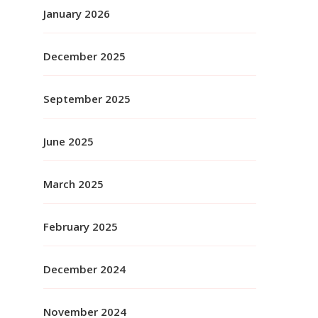
January 2026
December 2025
September 2025
June 2025
March 2025
February 2025
December 2024
November 2024