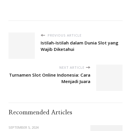
PREVIOUS ARTICLE
Istilah-Istilah dalam Dunia Slot yang
Wajib Diketahui
NEXT ARTICLE
Turnamen Slot Online Indonesia: Cara
Menjadi Juara
Recommended Articles
SEPTEMBER 5, 2024