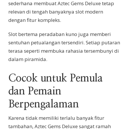
sederhana membuat Aztec Gems Deluxe tetap
relevan di tengah banyaknya slot modern
dengan fitur kompleks.
Slot bertema peradaban kuno juga memberi
sentuhan petualangan tersendiri. Setiap putaran
terasa seperti membuka rahasia tersembunyi di
dalam piramida.
Cocok untuk Pemula
dan Pemain
Berpengalaman
Karena tidak memiliki terlalu banyak fitur
tambahan, Aztec Gems Deluxe sangat ramah