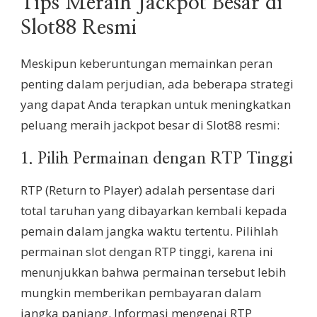
Tips Meraih Jackpot Besar di
Slot88 Resmi
Meskipun keberuntungan memainkan peran
penting dalam perjudian, ada beberapa strategi
yang dapat Anda terapkan untuk meningkatkan
peluang meraih jackpot besar di Slot88 resmi:
1. Pilih Permainan dengan RTP Tinggi
RTP (Return to Player) adalah persentase dari
total taruhan yang dibayarkan kembali kepada
pemain dalam jangka waktu tertentu. Pilihlah
permainan slot dengan RTP tinggi, karena ini
menunjukkan bahwa permainan tersebut lebih
mungkin memberikan pembayaran dalam
jangka panjang. Informasi mengenai RTP