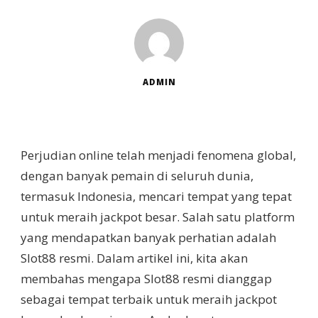
ADMIN
Perjudian online telah menjadi fenomena global,
dengan banyak pemain di seluruh dunia,
termasuk Indonesia, mencari tempat yang tepat
untuk meraih jackpot besar. Salah satu platform
yang mendapatkan banyak perhatian adalah
Slot88 resmi. Dalam artikel ini, kita akan
membahas mengapa Slot88 resmi dianggap
sebagai tempat terbaik untuk meraih jackpot