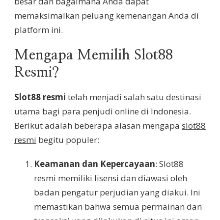
besar dan bagaimana Anda dapat
memaksimalkan peluang kemenangan Anda di
platform ini.
Mengapa Memilih Slot88
Resmi?
Slot88 resmi
telah menjadi salah satu destinasi
utama bagi para penjudi online di Indonesia.
Berikut adalah beberapa alasan mengapa
slot88
resmi
begitu populer:
Keamanan dan Kepercayaan
: Slot88
resmi memiliki lisensi dan diawasi oleh
badan pengatur perjudian yang diakui. Ini
memastikan bahwa semua permainan dan