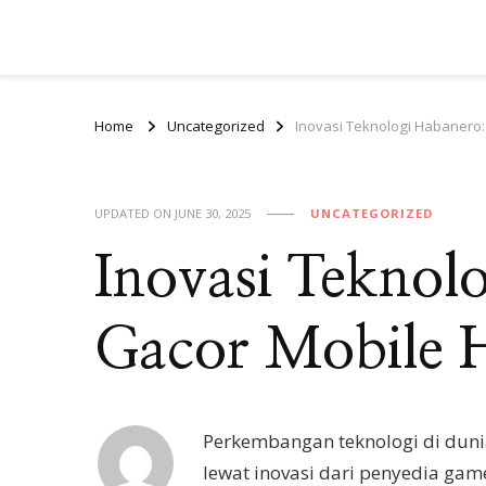
Home
Uncategorized
Inovasi Teknologi Habanero:
UPDATED ON
JUNE 30, 2025
UNCATEGORIZED
Inovasi Teknol
Gacor Mobile
Perkembangan teknologi di dunia
lewat inovasi dari penyedia gam