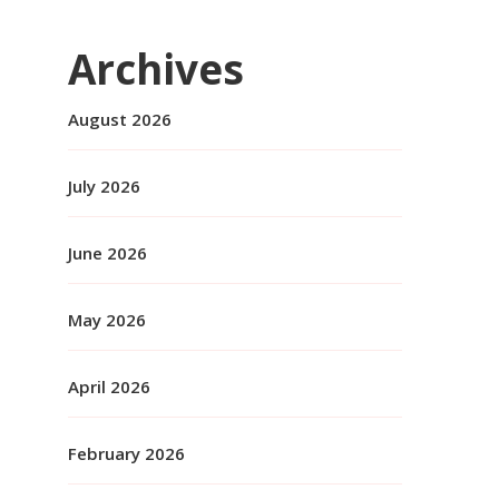
Archives
August 2026
July 2026
June 2026
May 2026
April 2026
February 2026