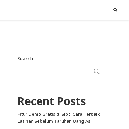
Search
SEARCH
Recent Posts
Fitur Demo Gratis di Slot: Cara Terbaik
Latihan Sebelum Taruhan Uang Asli