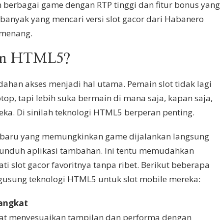
berbagai game dengan RTP tinggi dan fitur bonus yang
banyak yang mencari versi slot gacor dari Habanero
 menang.
an HTML5?
udahan akses menjadi hal utama. Pemain slot tidak lagi
op, tapi lebih suka bermain di mana saja, kapan saja,
ka. Di sinilah teknologi HTML5 berperan penting.
rbaru yang memungkinkan game dijalankan langsung
gunduh aplikasi tambahan. Ini tentu memudahkan
 slot gacor favoritnya tanpa ribet. Berikut beberapa
sung teknologi HTML5 untuk slot mobile mereka:
rangkat
t menyesuaikan tampilan dan performa dengan