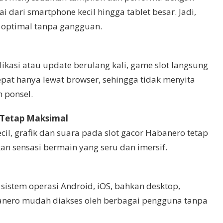
i dari smartphone kecil hingga tablet besar. Jadi,
 optimal tanpa gangguan.
kasi atau update berulang kali, game slot langsung
pat hanya lewat browser, sehingga tidak menyita
 ponsel.
o Tetap Maksimal
cil, grafik dan suara pada slot gacor Habanero tetap
an sensasi bermain yang seru dan imersif.
istem operasi Android, iOS, bahkan desktop,
anero mudah diakses oleh berbagai pengguna tanpa