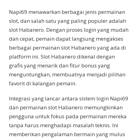
Napi69 menawarkan berbagai jenis permainan
slot, dan salah satu yang paling populer adalah
slot Habanero. Dengan proses login yang mudah
dan cepat, pemain dapat langsung mengakses
berbagai permainan slot Habanero yang ada di
platform ini. Slot Habanero dikenal dengan
grafis yang menarik dan fitur bonus yang
menguntungkan, membuatnya menjadi pilihan
favorit di kalangan pemain.
Integrasi yang lancar antara sistem login Napi69
dan permainan slot Habanero memungkinkan
pengguna untuk fokus pada permainan mereka
tanpa harus menghadapi masalah teknis. Ini
memberikan pengalaman bermain yang mulus