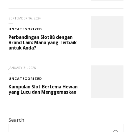
SEPTEMBER 16, 2024
UNCATEGORIZED
Perbandingan Slot88 dengan
Brand Lain: Mana yang Terbaik
untuk Anda?
JANUARY 31, 2026
UNCATEGORIZED
Kumpulan Slot Bertema Hewan
yang Lucu dan Menggemaskan
Search