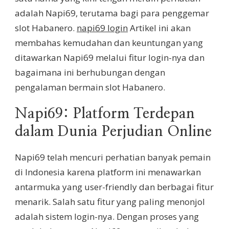
adalah Napi69, terutama bagi para penggemar
slot Habanero.
napi69 login
Artikel ini akan
membahas kemudahan dan keuntungan yang
ditawarkan Napi69 melalui fitur login-nya dan
bagaimana ini berhubungan dengan
pengalaman bermain slot Habanero.
Napi69: Platform Terdepan
dalam Dunia Perjudian Online
Napi69 telah mencuri perhatian banyak pemain
di Indonesia karena platform ini menawarkan
antarmuka yang user-friendly dan berbagai fitur
menarik. Salah satu fitur yang paling menonjol
adalah sistem login-nya. Dengan proses yang