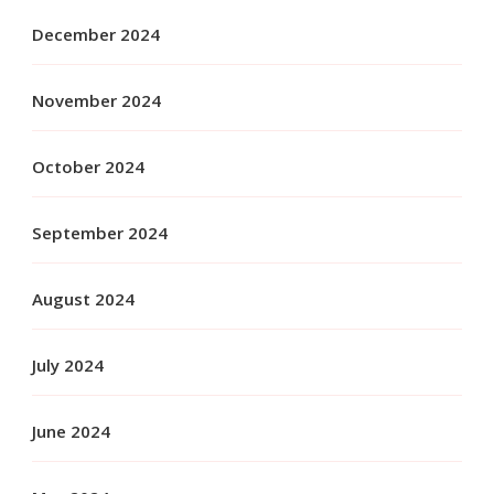
December 2024
November 2024
October 2024
September 2024
August 2024
July 2024
June 2024