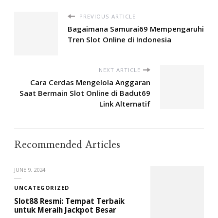
PREVIOUS ARTICLE
Bagaimana Samurai69 Mempengaruhi
Tren Slot Online di Indonesia
NEXT ARTICLE
Cara Cerdas Mengelola Anggaran
Saat Bermain Slot Online di Badut69
Link Alternatif
Recommended Articles
JUNE 9, 2024
UNCATEGORIZED
Slot88 Resmi: Tempat Terbaik
untuk Meraih Jackpot Besar