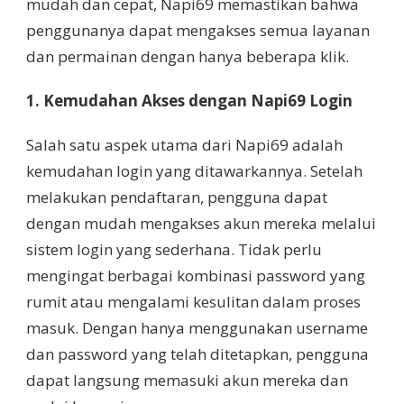
mudah dan cepat, Napi69 memastikan bahwa
penggunanya dapat mengakses semua layanan
dan permainan dengan hanya beberapa klik.
1. Kemudahan Akses dengan Napi69 Login
Salah satu aspek utama dari Napi69 adalah
kemudahan login yang ditawarkannya. Setelah
melakukan pendaftaran, pengguna dapat
dengan mudah mengakses akun mereka melalui
sistem login yang sederhana. Tidak perlu
mengingat berbagai kombinasi password yang
rumit atau mengalami kesulitan dalam proses
masuk. Dengan hanya menggunakan username
dan password yang telah ditetapkan, pengguna
dapat langsung memasuki akun mereka dan