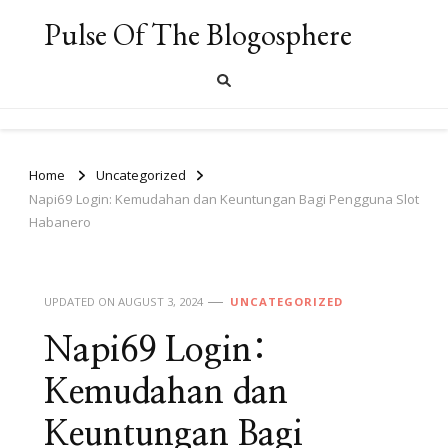
Pulse Of The Blogosphere
Home
Uncategorized
Napi69 Login: Kemudahan dan Keuntungan Bagi Pengguna Slot
Habanero
UPDATED ON
AUGUST 3, 2024
UNCATEGORIZED
Napi69 Login:
Kemudahan dan
Keuntungan Bagi