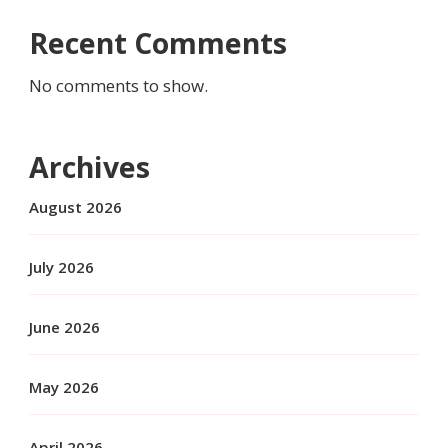
Recent Comments
No comments to show.
Archives
August 2026
July 2026
June 2026
May 2026
April 2026