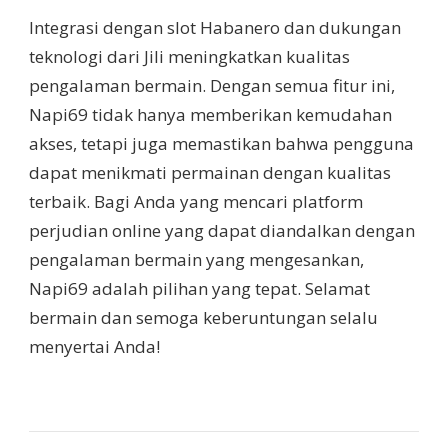
Integrasi dengan slot Habanero dan dukungan
teknologi dari JiIi meningkatkan kualitas
pengalaman bermain. Dengan semua fitur ini,
Napi69 tidak hanya memberikan kemudahan
akses, tetapi juga memastikan bahwa pengguna
dapat menikmati permainan dengan kualitas
terbaik. Bagi Anda yang mencari platform
perjudian online yang dapat diandalkan dengan
pengalaman bermain yang mengesankan,
Napi69 adalah pilihan yang tepat. Selamat
bermain dan semoga keberuntungan selalu
menyertai Anda!