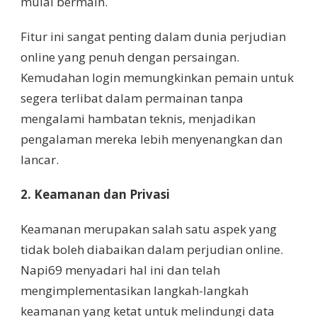
mulai bermain.
Fitur ini sangat penting dalam dunia perjudian
online yang penuh dengan persaingan.
Kemudahan login memungkinkan pemain untuk
segera terlibat dalam permainan tanpa
mengalami hambatan teknis, menjadikan
pengalaman mereka lebih menyenangkan dan
lancar.
2. Keamanan dan Privasi
Keamanan merupakan salah satu aspek yang
tidak boleh diabaikan dalam perjudian online.
Napi69 menyadari hal ini dan telah
mengimplementasikan langkah-langkah
keamanan yang ketat untuk melindungi data