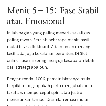
Menit 5–15: Fase Stabil
atau Emosional
Inilah bagian yang paling menarik sekaligus
paling rawan. Setelah beberapa menit, hasil
mulai terasa fluktuatif. Ada momen menang
kecil, ada juga kekalahan beruntun. Di Slot
online, fase ini sering menguji kesabaran lebih
dari strategi apa pun.
Dengan modal 100K, pemain biasanya mulai
berpikir ulang: apakah perlu mengubah pola
taruhan, mempercepat spin, atau justru
menurunkan tempo. Di sinilah emosi mulai