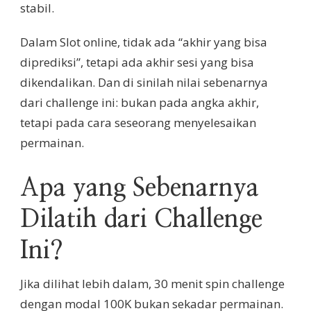
stabil.
Dalam Slot online, tidak ada “akhir yang bisa
diprediksi”, tetapi ada akhir sesi yang bisa
dikendalikan. Dan di sinilah nilai sebenarnya
dari challenge ini: bukan pada angka akhir,
tetapi pada cara seseorang menyelesaikan
permainan.
Apa yang Sebenarnya
Dilatih dari Challenge
Ini?
Jika dilihat lebih dalam, 30 menit spin challenge
dengan modal 100K bukan sekadar permainan.