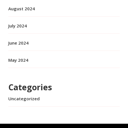
August 2024
July 2024
June 2024
May 2024
Categories
Uncategorized