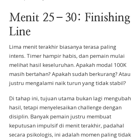
Menit 25–30: Finishing
Line
Lima menit terakhir biasanya terasa paling
intens. Timer hampir habis, dan pemain mulai
melihat hasil keseluruhan. Apakah modal 100K
masih bertahan? Apakah sudah berkurang? Atau
justru mengalami naik turun yang tidak stabil?
Di tahap ini, tujuan utama bukan lagi mengubah
hasil, tetapi menyelesaikan challenge dengan
disiplin. Banyak pemain justru membuat
keputusan impulsif di menit terakhir, padahal
secara psikologis, ini adalah momen paling tidak