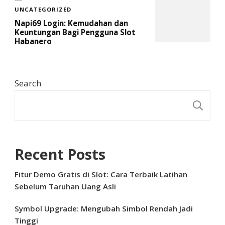
UNCATEGORIZED
Napi69 Login: Kemudahan dan
Keuntungan Bagi Pengguna Slot
Habanero
Search
S
Recent Posts
Fitur Demo Gratis di Slot: Cara Terbaik Latihan
Sebelum Taruhan Uang Asli
Symbol Upgrade: Mengubah Simbol Rendah Jadi
Tinggi