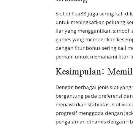
Slot di Poa88 juga sering kali d
untuk meningkatkan peluang keme
liar yang menggantikan simbol 
games yang memberikan kesemp
dengan fitur bonus sering kali m
pemain untuk memahami fitur-f
Kesimpulan: Memili
Dengan berbagai jenis slot yang
bergantung pada preferensi dan 
menawarkan stabilitas, slot vid
progresif menggoda dengan jac
pengalaman dinamis dengan rib