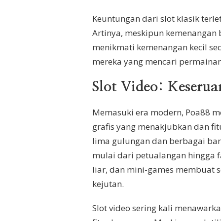
Keuntungan dari slot klasik ter
Artinya, meskipun kemenangan be
menikmati kemenangan kecil secar
mereka yang mencari permainan
Slot Video: Keseru
Memasuki era modern, Poa88 me
grafis yang menakjubkan dan fi
lima gulungan dan berbagai ba
mulai dari petualangan hingga fa
liar, dan mini-games membuat 
kejutan.
Slot video sering kali menawark