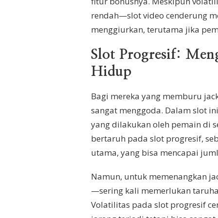
fitur bonusnya. Meskipun volati
rendah—slot video cenderung m
menggiurkan, terutama jika pe
Slot Progresif: Me
Hidup
Bagi mereka yang memburu jackpo
sangat menggoda. Dalam slot ini
yang dilakukan oleh pemain di s
bertaruh pada slot progresif, s
utama, yang bisa mencapai juml
Namun, untuk memenangkan jack
—sering kali memerlukan taruh
Volatilitas pada slot progresif