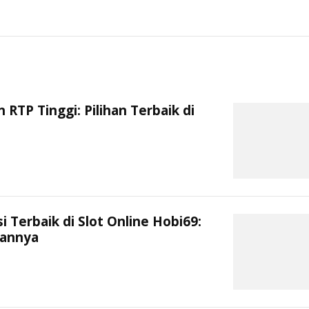
 RTP Tinggi: Pilihan Terbaik di
 Terbaik di Slot Online Hobi69:
annya