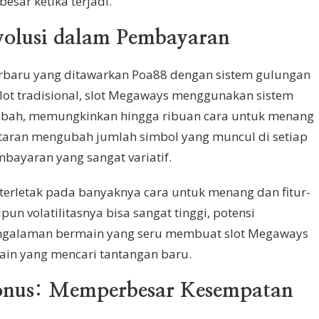
besar ketika terjadi.
volusi dalam Pembayaran
erbaru yang ditawarkan Poa88 dengan sistem gulungan
lot tradisional, slot Megaways menggunakan sistem
bah, memungkinkan hingga ribuan cara untuk menang
utaran mengubah jumlah simbol yang muncul di setiap
bayaran yang sangat variatif.
terletak pada banyaknya cara untuk menang dan fitur-
un volatilitasnya bisa sangat tinggi, potensi
ngalaman bermain yang seru membuat slot Megaways
ain yang mencari tantangan baru.
Bonus: Memperbesar Kesempatan