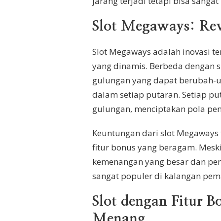
jarang terjadi tetapi bisa sangat 
Slot Megaways: Re
Slot Megaways adalah inovasi t
yang dinamis. Berbeda dengan s
gulungan yang dapat berubah-u
dalam setiap putaran. Setiap p
gulungan, menciptakan pola pem
Keuntungan dari slot Megaways 
fitur bonus yang beragam. Meskip
kemenangan yang besar dan pe
sangat populer di kalangan pem
Slot dengan Fitur 
Menang